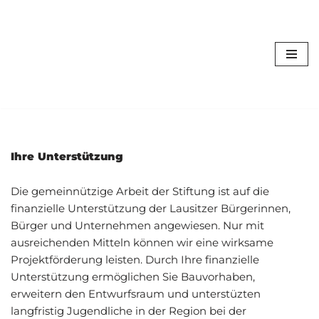
Stiftung Station
Zum
Weißwasser
Inhalt
springen
Fundament & Dach für die Vermittlung von
Naturwissenschaften, Kunst und Technik
Ihre Unterstützung
Die gemeinnützige Arbeit der Stiftung ist auf die
finanzielle Unterstützung der Lausitzer Bürgerinnen,
Bürger und Unternehmen angewiesen. Nur mit
ausreichenden Mitteln können wir eine wirksame
Projektförderung leisten. Durch Ihre finanzielle
Unterstützung ermöglichen Sie Bauvorhaben,
erweitern den Entwurfsraum und unterstüzten
langfristig Jugendliche in der Region bei der