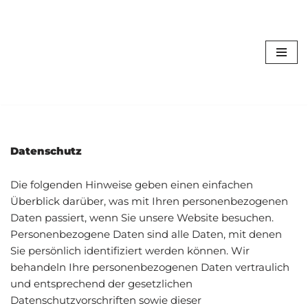
Stiftung Station
Zum
Weißwasser
Inhalt
springen
Fundament & Dach für die Vermittlung von
Naturwissenschaften, Kunst und Technik
Datenschutz
Die folgenden Hinweise geben einen einfachen
Überblick darüber, was mit Ihren personenbezogenen
Daten passiert, wenn Sie unsere Website besuchen.
Personenbezogene Daten sind alle Daten, mit denen
Sie persönlich identifiziert werden können. Wir
behandeln Ihre personenbezogenen Daten vertraulich
und entsprechend der gesetzlichen
Datenschutzvorschriften sowie dieser